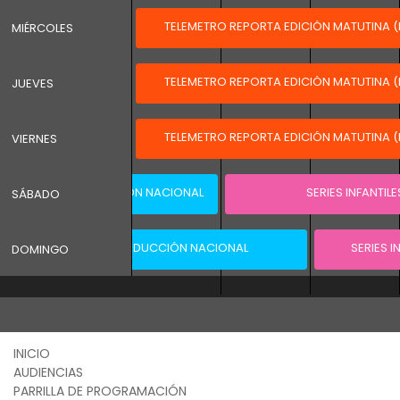
LA (RETRANSMISIÓN)
TELEMETRO REPORTA EDICIÓN MATUTINA (
MIÉRCOLES
LA (RETRANSMISIÓN)
TELEMETRO REPORTA EDICIÓN MATUTINA (
JUEVES
LA (RETRANSMISIÓN)
TELEMETRO REPORTA EDICIÓN MATUTINA (
VIERNES
ANSMISION PRODUCCIÓN NACIONAL
SERIES INFANTILE
SÁBADO
RETRANSMISION PRODUCCIÓN NACIONAL
SERIES I
DOMINGO
INICIO
AUDIENCIAS
PARRILLA DE PROGRAMACIÓN